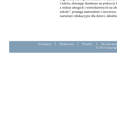
i leków, zbierając fundusze na pokrycie
z rodzin ubogich i wielodzietnych na ob
szkoły", pomaga materialnie i rzeczowo,
warsztaty edukacyjne dla dzieci, młodz
O fundacji
Wydarzenia
Projekty
Jak nam po
© 2011 Copyright