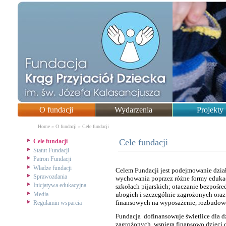
O fundacji
Wydarzenia
Projekty
You are here
Home
»
O fundacji
»
Cele fundacji
Cele fundacji
Cele fundacji
Statut Fundacji
Patron Fundacji
Władze fundacji
Celem Fundacji jest podejmowanie dział
Sprawozdania
wychowania poprzez różne formy edukacj
Inicjatywa edukacyjna
szkołach pijarskich; otaczanie bezpośre
Media
ubogich i szczególnie zagrożonych ora
finansowych na wyposażenie, rozbudowę
Regulamin wsparcia
Fundacja dofinansowuje świetlice dla d
zagrożonych, wspiera finansowo dzieci c