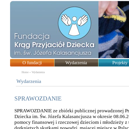
O fundacji
Wydarzenia
Projekty
You are here
Home
»
Wydarzenia
Wydarzenia
SPRAWOZDANIE
SPRAWOZDANIE ze zbiórki publicznej prowadzonej Prz
Dziecka im. Św. Józefa Kalasancjusza w okresie 08.06.2
pomocy finansowej i rzeczowej dzieciom i młodzieży z 
dotkniętych skutkami powodzi, mającej miejsce w Polsce