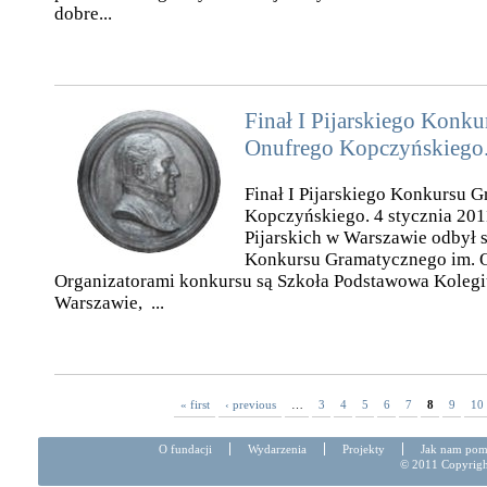
dobre...
Finał I Pijarskiego Konk
Onufrego Kopczyńskiego
Finał I Pijarskiego Konkursu 
Kopczyńskiego. 4 stycznia 201
Pijarskich w Warszawie odbył si
Konkursu Gramatycznego im. 
Organizatorami konkursu są Szkoła Podstawowa Koleg
Warszawie, ...
« first
‹ previous
…
3
4
5
6
7
8
9
10
Pages
O fundacji
Wydarzenia
Projekty
Jak nam po
© 2011 Copyright